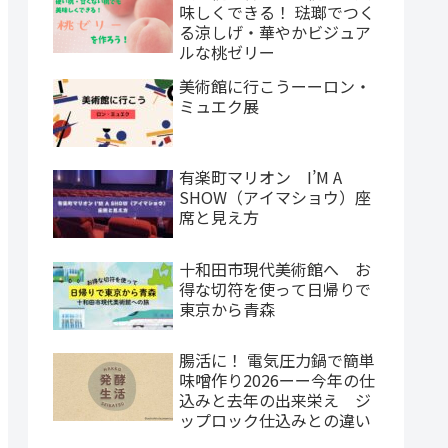
味しくできる！ 琺瑯でつく
る涼しげ・華やかビジュア
ルな桃ゼリー
美術館に行こうーーロン・
ミュエク展
有楽町マリオン I’M A
SHOW（アイマショウ）座
席と見え方
十和田市現代美術館へ お
得な切符を使って日帰りで
東京から青森
腸活に！ 電気圧力鍋で簡単
味噌作り2026ーー今年の仕
込みと去年の出来栄え ジ
ップロック仕込みとの違い