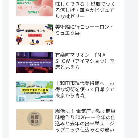
味しくできる！ 琺瑯でつく
る涼しげ・華やかビジュア
ルな桃ゼリー
美術館に行こうーーロン・
ミュエク展
有楽町マリオン I’M A
SHOW（アイマショウ）座
席と見え方
十和田市現代美術館へ お
得な切符を使って日帰りで
東京から青森
腸活に！ 電気圧力鍋で簡単
味噌作り2026ーー今年の仕
込みと去年の出来栄え ジ
ップロック仕込みとの違い