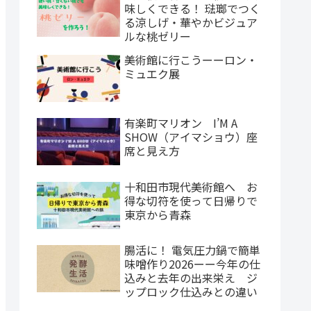
味しくできる！ 琺瑯でつく
る涼しげ・華やかビジュア
ルな桃ゼリー
美術館に行こうーーロン・
ミュエク展
有楽町マリオン I’M A
SHOW（アイマショウ）座
席と見え方
十和田市現代美術館へ お
得な切符を使って日帰りで
東京から青森
腸活に！ 電気圧力鍋で簡単
味噌作り2026ーー今年の仕
込みと去年の出来栄え ジ
ップロック仕込みとの違い