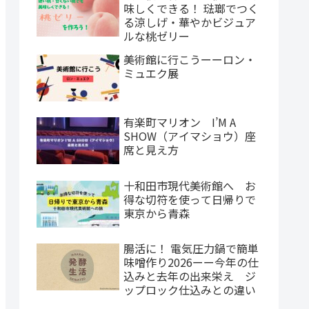
味しくできる！ 琺瑯でつく
る涼しげ・華やかビジュア
ルな桃ゼリー
美術館に行こうーーロン・
ミュエク展
有楽町マリオン I’M A
SHOW（アイマショウ）座
席と見え方
十和田市現代美術館へ お
得な切符を使って日帰りで
東京から青森
腸活に！ 電気圧力鍋で簡単
味噌作り2026ーー今年の仕
込みと去年の出来栄え ジ
ップロック仕込みとの違い