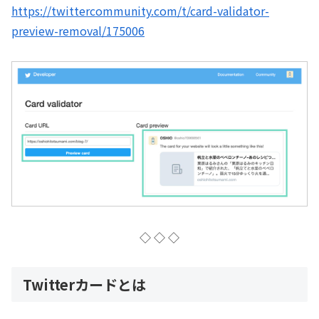
https://twittercommunity.com/t/card-validator-
preview-removal/175006
◇ ◇ ◇
Twitterカードとは