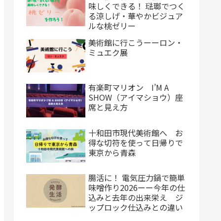
味しくできる！ 琺瑯でつく
る涼しげ・華やかビジュア
ルな桃ゼリー
美術館に行こうーーロン・
ミュエク展
有楽町マリオン I’M A
SHOW（アイマショウ）座
席と見え方
十和田市現代美術館へ お
得な切符を使って日帰りで
東京から青森
腸活に！ 電気圧力鍋で簡単
味噌作り2026ーー今年の仕
込みと去年の出来栄え ジ
ップロック仕込みとの違い