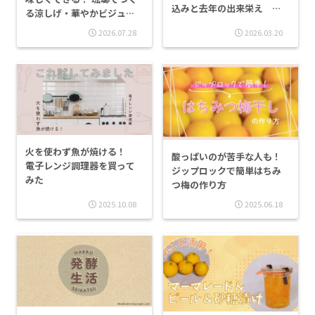
込みと去年の出来栄え ジ
る涼しげ・華やかビジュア
ップロック仕込みとの違い
ルな桃ゼリー
2026.07.28
2026.03.20
火を使わず魚が焼ける！
酸っぱいのが苦手な人も！
電子レンジ調理器を買って
ジップロックで簡単はちみ
みた
つ梅の作り方
2025.10.08
2025.06.18