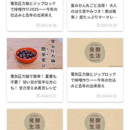
電気圧力鍋とジップロック
夏みかん丸ごと活用！ 大人
で味噌作り2025ーー今年の
のほろ苦やみつき！実は簡
仕込みと去年の出来栄え
単♪ 皮たっぷりマーマレー
ド＆ピール＆砂糖漬け
2025.03.26
2025.01.20
電気圧力鍋とジップロック
電気圧力鍋で簡単！ 重曹も
で味噌作りーー今年の仕込
不要！ 甘い豆が苦手な方に
みと去年の出来栄え
も！ 甘さ控えめ黒豆レシピ
2024.07.17
2024.02.22