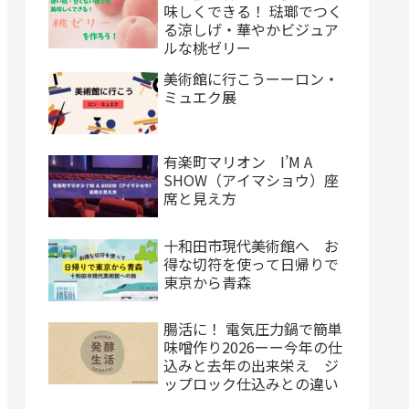
味しくできる！ 琺瑯でつく
る涼しげ・華やかビジュア
ルな桃ゼリー
美術館に行こうーーロン・
ミュエク展
有楽町マリオン I’M A
SHOW（アイマショウ）座
席と見え方
十和田市現代美術館へ お
得な切符を使って日帰りで
東京から青森
腸活に！ 電気圧力鍋で簡単
味噌作り2026ーー今年の仕
込みと去年の出来栄え ジ
ップロック仕込みとの違い