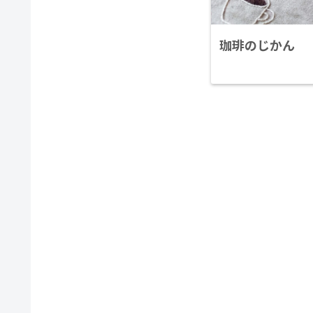
珈琲のじかん